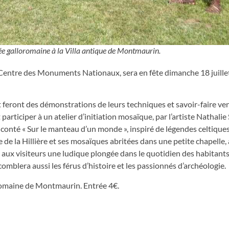
e galloromaine à la Villa antique de Montmaurin.
 Centre des Monuments Nationaux, sera en fête dimanche 18 juillet
rt feront des démonstrations de leurs techniques et savoir-faire ve
participer à un atelier d’initiation mosaïque, par l’artiste Nathalie
onté « Sur le manteau d’un monde », inspiré de légendes celtiques.
e de la Hillière et ses mosaïques abritées dans une petite chapelle,
re aux visiteurs une ludique plongée dans le quotidien des habitants 
 comblera aussi les férus d’histoire et les passionnés d’archéologie.
lo romaine de Montmaurin. Entrée 4€.