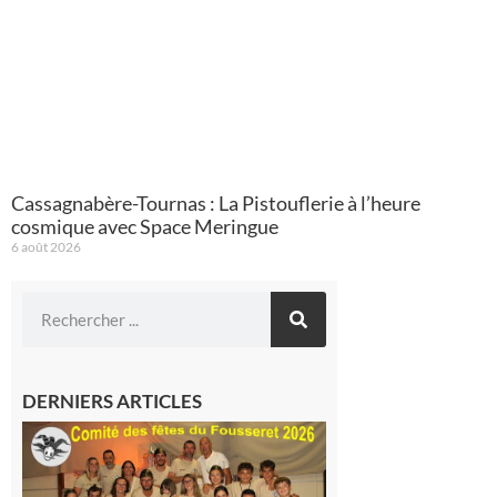
Cassagnabère-Tournas : La Pistouflerie à l’heure
cosmique avec Space Meringue
6 août 2026
DERNIERS ARTICLES
Le
Fousseret :
la Fête de
la Saint-