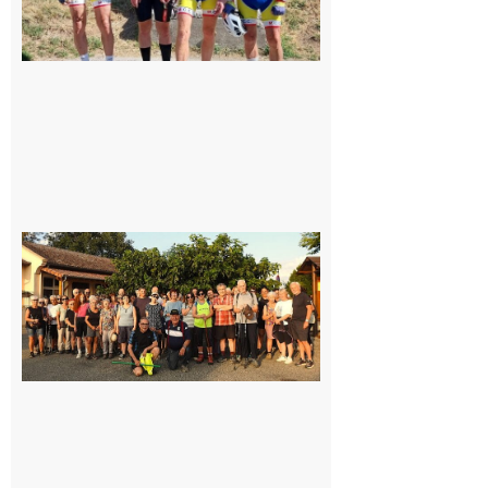
Saint-
Araille :
la
dernière
rando à
la
fraîche
de la
saison
était à
Cazac
8 août
2026