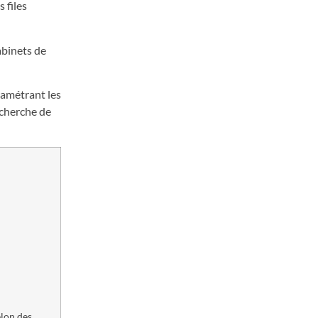
 files
abinets de
ramétrant les
echerche de
elon des