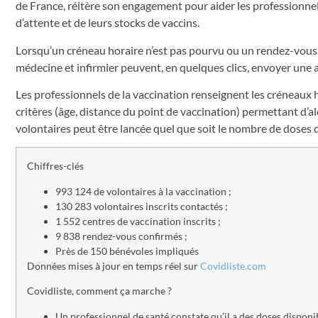
de France, réitère son engagement pour aider les professionnels 
d’attente et de leurs stocks de vaccins.
Lorsqu’un créneau horaire n’est pas pourvu ou un rendez-vous a
médecine et infirmier peuvent, en quelques clics, envoyer une a
Les professionnels de la vaccination renseignent les créneaux h
critères (âge, distance du point de vaccination) permettant d’a
volontaires peut être lancée quel que soit le nombre de doses 
Chiffres-clés
993 124 de volontaires à la vaccination ;
130 283 volontaires inscrits contactés ;
1 552 centres de vaccination inscrits ;
9 838 rendez-vous confirmés ;
Près de 150 bénévoles impliqués
Données mises à jour en temps réel sur
Covidliste.com
Covidliste, comment ça marche ?
Un professionnel de santé constate qu’il a des doses disponib