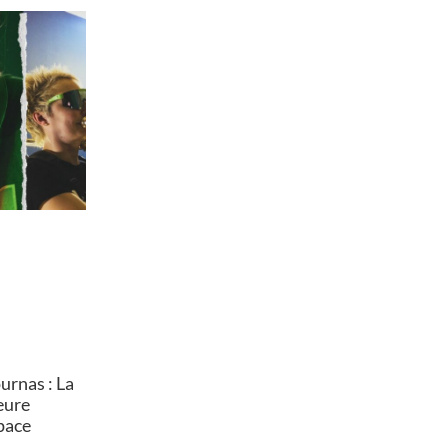
rnas : La
heure
pace