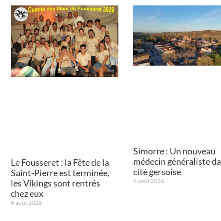
Simorre : Un nouveau
médecin généraliste da
Le Fousseret : la Fête de la
cité gersoise
Saint-Pierre est terminée,
6 août 2026
les Vikings sont rentrés
chez eux
6 août 2026