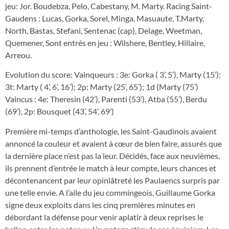
jeu: Jor. Boudebza, Pelo, Cabestany, M. Marty. Racing Saint-
Gaudens : Lucas, Gorka, Sorel, Minga, Masuaute, T.Marty,
North, Bastas, Stefani, Sentenac (cap), Delage, Weetman,
Quemener, Sont entrés en jeu : Wilshere, Bentley, Hillaire,
Arreou.
Evolution du score: Vainqueurs : 3e: Gorka ( 3’, 5’), Marty (15’);
3t: Marty ( 4’, 6’, 16’); 2p: Marty (25’, 65’); 1d (Marty (75’)
Vaincus : 4e: Theresin (42’), Parenti (53’), Atba (55’), Berdu
(69’), 2p: Bousquet (43’, 54’, 69’)
Première mi-temps d’anthologie, les Saint-Gaudinois avaient
annoncé la couleur et avaient à cœur de bien faire, assurés que
la dernière place n’est pas la leur. Décidés, face aux neuvièmes,
ils prennent d’entrée le match à leur compte, leurs chances et
décontenancent par leur opiniâtreté les Paulaencs surpris par
une telle envie. A l’aile du jeu commingeois, Guillaume Gorka
signe deux exploits dans les cinq premières minutes en
débordant la défense pour venir aplatir à deux reprises le