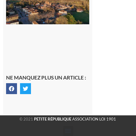
généraliste
dans la cité
gersoise
6 août 2026
NE MANQUEZ PLUS UN ARTICLE :
© 2021
PETITE RÉPUBLIQUE
ASSOCIATION LOI 1901