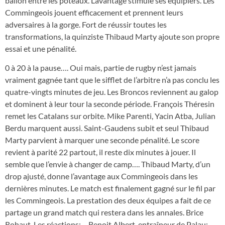
ballon entre les poteaux. L’avantage stimule ses équipiers. Les
Commingeois jouent efficacement et prennent leurs
adversaires à la gorge. Fort de réussir toutes les
transformations, la quinziste Thibaud Marty ajoute son propre
essai et une pénalité.
0 à 20 à la pause…. Oui mais, partie de rugby n’est jamais
vraiment gagnée tant que le sifflet de l’arbitre n’a pas conclu les
quatre-vingts minutes de jeu. Les Broncos reviennent au galop
et dominent à leur tour la seconde période. François Théresin
remet les Catalans sur orbite. Mike Parenti, Yacin Atba, Julian
Berdu marquent aussi. Saint-Gaudens subit et seul Thibaud
Marty parvient à marquer une seconde pénalité. Le score
revient à parité 22 partout, il reste dix minutes à jouer. Il
semble que l’envie à changer de camp…. Thibaud Marty, d’un
drop ajusté, donne l’avantage aux Commingeois dans les
dernières minutes. Le match est finalement gagné sur le fil par
les Commingeois. La prestation des deux équipes a fait de ce
partage un grand match qui restera dans les annales. Brice
Rohaut. Les réactions: – Benoit Albert, entraîneur de Palau: