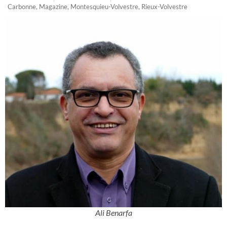
Carbonne
,
Magazine
,
Montesquieu-Volvestre
,
Rieux-Volvestre
Ali Benarfa