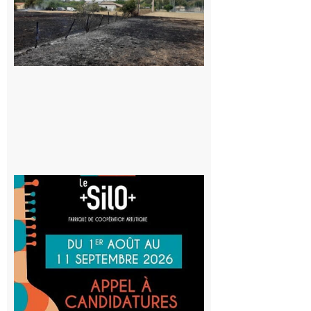
commune
appelle à la
vigilance face
au risque
d’incendie
8 août 2026
Aurignac
: La
Cafetière
participe
au projet
Musiques
actuelles
et Tiers-
lieux,
avec le