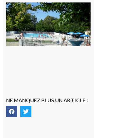
Une soirée
festive en
nocturne à
la piscine
municipale
de Rieux-
Volvestre.
7 août 2026
NE MANQUEZ PLUS UN ARTICLE :