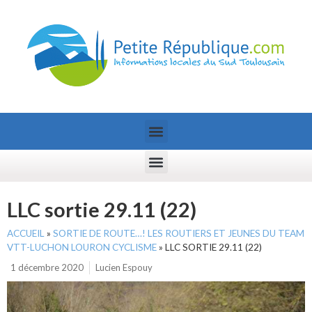
LLC sortie 29.11 (22)
ACCUEIL
»
SORTIE DE ROUTE…! LES ROUTIERS ET JEUNES DU TEAM
VTT-LUCHON LOURON CYCLISME
»
LLC SORTIE 29.11 (22)
1 décembre 2020
Lucien Espouy