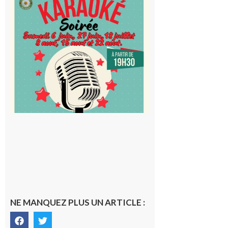
Blancard
Cap
d’Astarac
: Soirée
karaoké
au Proxi,
à vous le
micro !
5 août 2026
NE MANQUEZ PLUS UN ARTICLE :