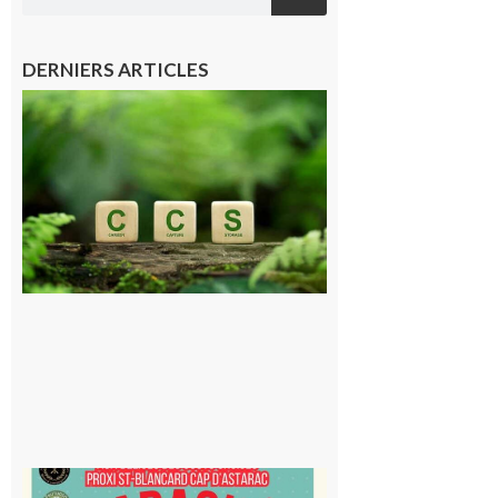
DERNIERS ARTICLES
Comminges
et Piémont
Pyrénéen :
Consultation
publique sur
le projet de
stockage
souterrain
de CO2
5 août 2026
Saint-