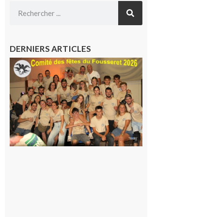
DERNIERS ARTICLES
Le
Fousseret :
la Fête de
la Saint-
Pierre est
terminée,
les Vikings
sont
rentrés
chez eux
6 août 2026