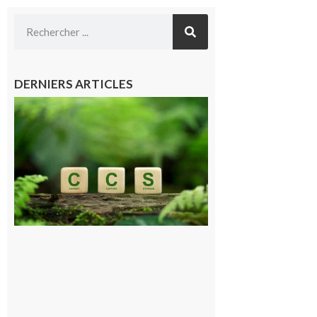
DERNIERS ARTICLES
Comminges
et Piémont
Pyrénéen :
Consultation
publique sur
le projet de
stockage
souterrain
de CO2
5 août 2026