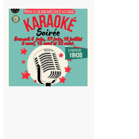
Saint-
Blancard
Cap
d’Astarac
: Soirée
karaoké
au Proxi,
à vous le
micro !
5 août 2026