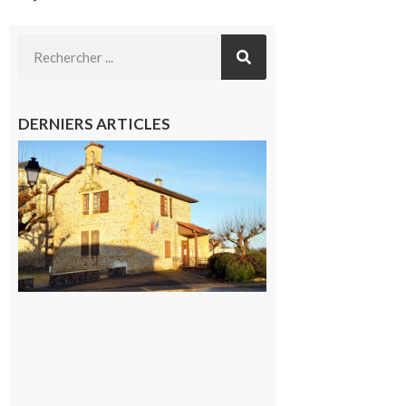
DERNIERS ARTICLES
Franquevielle
: La fête au
village !
7 août 2026