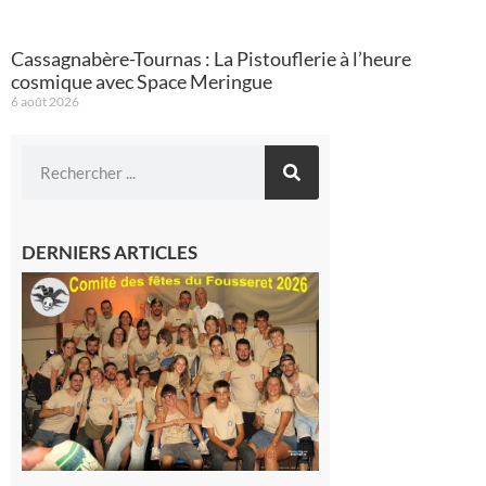
Cassagnabère-Tournas : La Pistouflerie à l’heure
cosmique avec Space Meringue
6 août 2026
DERNIERS ARTICLES
Le
Fousseret :
la Fête de
la Saint-
Pierre est
terminée,
les Vikings
sont
rentrés
chez eux