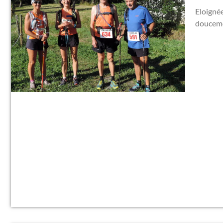
Eloignée
douceme