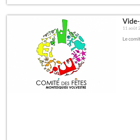
Vide-
11 août
Le comit