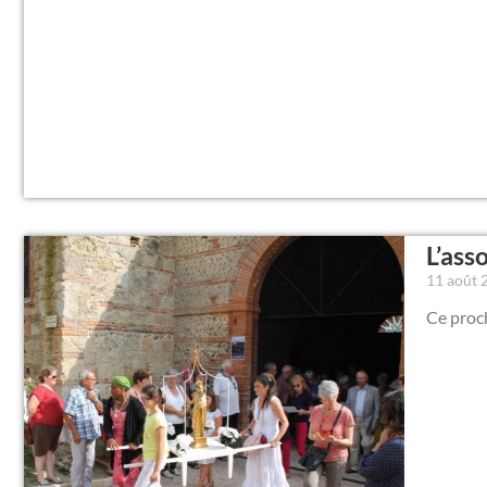
L’ass
11 août
Ce proc