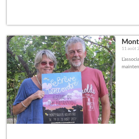
Monte
11 août
L’associ
mainten