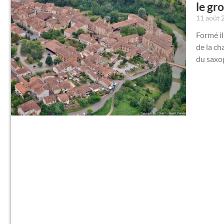
le gr
11 août
Formé il
de la ch
du saxop