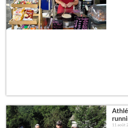
Athlé
runni
11 août