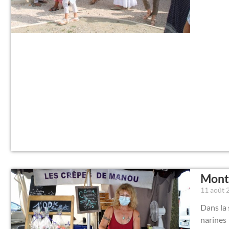
Montr
11 août
Dans la 
narines