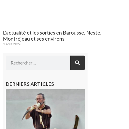
L’actualité et les sorties en Barousse, Neste,
Montréjeau et ses environs
9 août 2026
DERNIERS ARTICLES
Aurignac :
Flûtes
ancestrales
et
observation
céleste au
Musée de