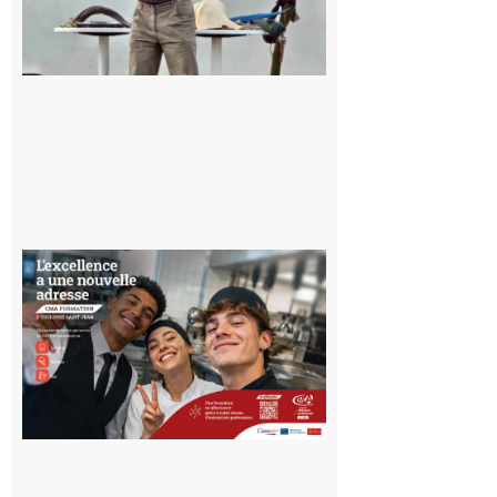
l’Aurignacien
pour un
voyage hors
du temps
10 août 2026
Ouverture
d’un CFA
en Haute-
Garonne
10 août 2026