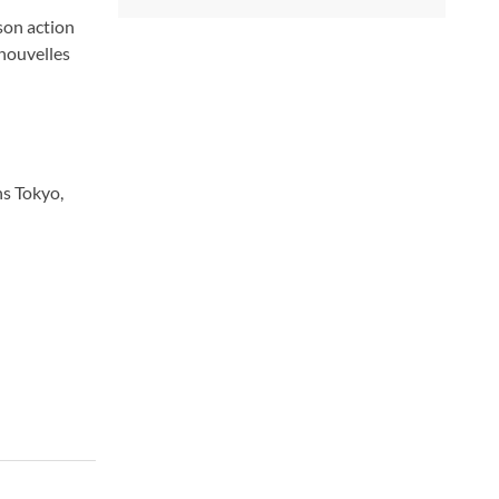
son action
 nouvelles
ns Tokyo,