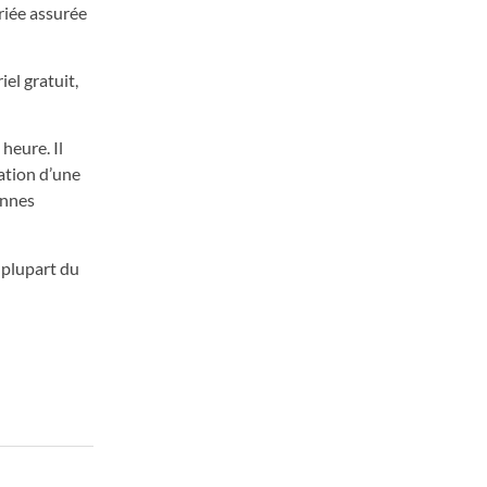
ariée assurée
el gratuit,
 heure. Il
tation d’une
onnes
a plupart du