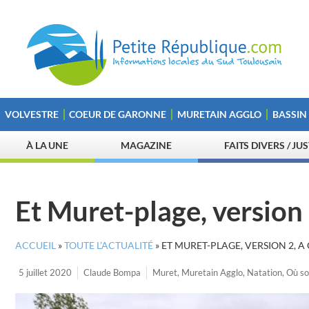
VOLVESTRE
COEUR DE GARONNE
MURETAIN AGGLO
BASSIN
À LA UNE
MAGAZINE
FAITS DIVERS / JU
Et Muret-plage, version 
ACCUEIL
»
TOUTE L’ACTUALITÉ
»
ET MURET-PLAGE, VERSION 2, A
5 juillet 2020
Claude Bompa
Muret
,
Muretain Agglo
,
Natation
,
Où so