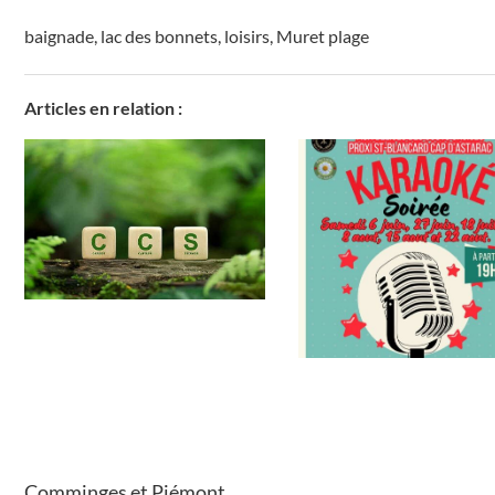
baignade
,
lac des bonnets
,
loisirs
,
Muret plage
Articles en relation :
Comminges et Piémont