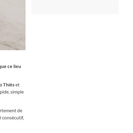
que ce lieu
o Thiès
et
apide, simple
partement de
 consécutif,