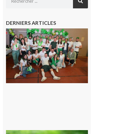
DERNIERS ARTICLES
Boulogne-
sur-Gesse :
Quatre jours
de fête avec
le Comité, un
programme
exceptionnel
6 août 2026
Comminges