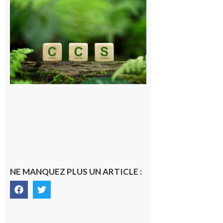
et Piémont
Pyrénéen :
Consultation
publique sur
le projet de
stockage
souterrain
de CO2
5 août 2026
NE MANQUEZ PLUS UN ARTICLE :