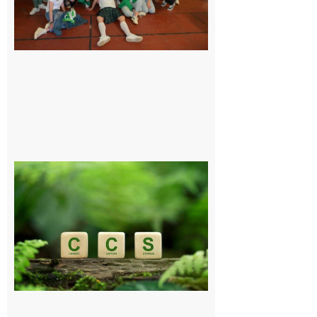
exceptionnel
6 août 2026
Comminges
et Piémont
Pyrénéen :
Consultation
publique sur
le projet de
stockage
souterrain
de CO2
5 août 2026