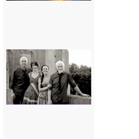
Rieux-
Volvestre
« Canaletto »
en concert !
7 août 2026