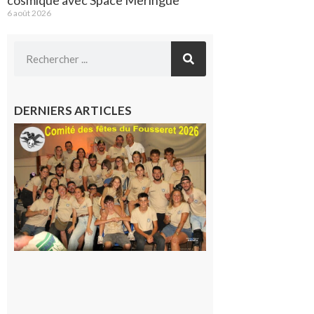
6 août 2026
DERNIERS ARTICLES
Le
Fousseret :
la Fête de
la Saint-
Pierre est
terminée,
les Vikings
sont
rentrés
chez eux
6 août 2026