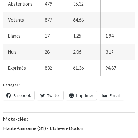
Abstentions
479
35,32
Votants
877
64,68
Blancs
17
1,25
1,94
Nuls
28
2,06
3,19
Exprimés
832
61,36
94,87
Partager :
Facebook
Twitter
Imprimer
E-mail
Mots-clés :
Haute-Garonne (31) - L'Isle-en-Dodon