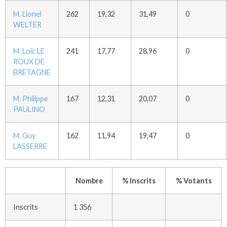
M. Lionel
262
19,32
31,49
0
WELTER
M. Loïc LE
241
17,77
28,96
0
ROUX DE
BRETAGNE
M. Philippe
167
12,31
20,07
0
PAULINO
M. Guy
162
11,94
19,47
0
LASSERRE
Nombre
% Inscrits
% Votants
Inscrits
1 356