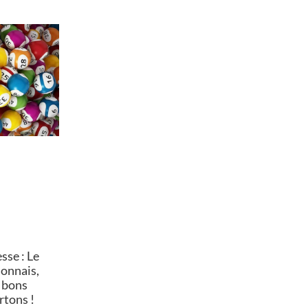
se : Le
lonnais,
 bons
rtons !