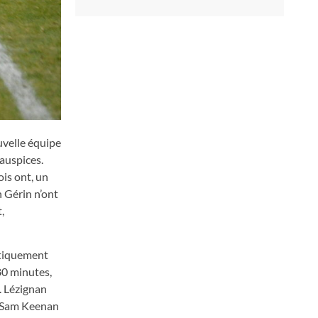
uvelle équipe
 auspices.
ois ont, un
n Gérin n’ont
,
matiquement
80 minutes,
. Lézignan
es Sam Keenan