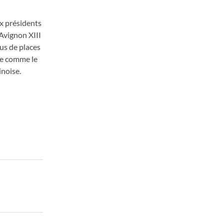
ux présidents
 Avignon XIII
lus de places
ue comme le
inoise.