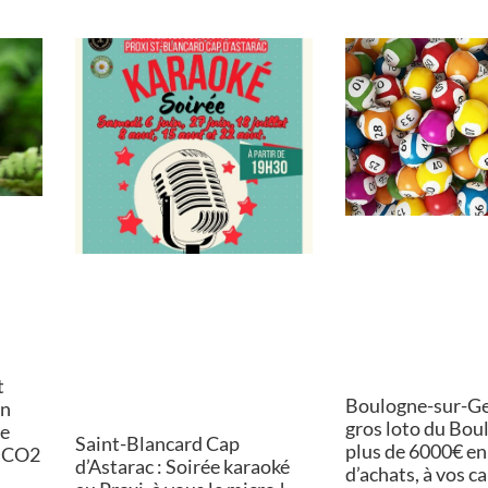
t
Boulogne-sur-Ges
on
gros loto du Bou
de
Saint-Blancard Cap
plus de 6000€ en
e CO2
d’Astarac : Soirée karaoké
d’achats, à vos ca