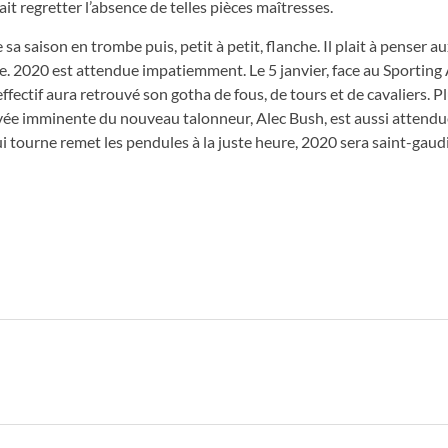
it regretter l’absence de telles pièces maîtresses.
saison en trombe puis, petit à petit, flanche. Il plait à penser a
e. 2020 est attendue impatiemment. Le 5 janvier, face au Sporting
effectif aura retrouvé son gotha de fous, de tours et de cavaliers. P
rrivée imminente du nouveau talonneur, Alec Bush, est aussi attend
ui tourne remet les pendules à la juste heure, 2020 sera saint-gaud