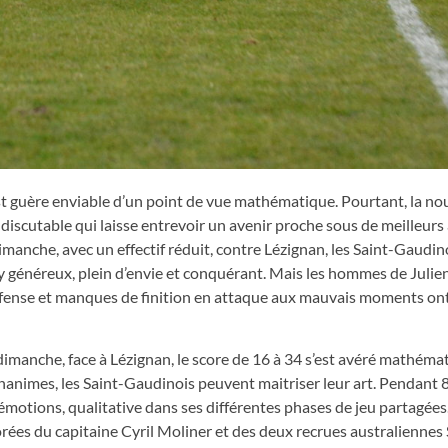
est guère enviable d’un point de vue mathématique. Pourtant, la no
ndiscutable qui laisse entrevoir un avenir proche sous de meilleurs
imanche, avec un effectif réduit, contre Lézignan, les Saint-Gaudin
by généreux, plein d’envie et conquérant. Mais les hommes de Julie
défense et manques de finition en attaque aux mauvais moments ont
i dimanche, face à Lézignan, le score de 16 à 34 s’est avéré mathé
 unanimes, les Saint-Gaudinois peuvent maitriser leur art. Pendant 
 émotions, qualitative dans ses différentes phases de jeu partagées
lorées du capitaine Cyril Moliner et des deux recrues australienn