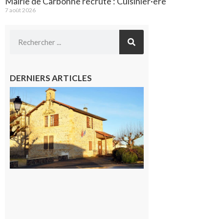
Mairie de Carbonne recrute : Cuisinier·ère
7 août 2026
DERNIERS ARTICLES
Franquevielle
: La fête au
village !
7 août 2026