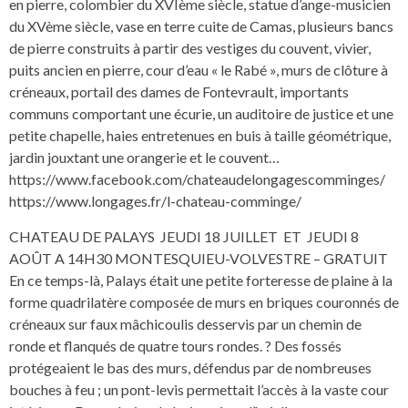
en pierre, colombier du XVIème siècle, statue d’ange-musicien
du XVème siècle, vase en terre cuite de Camas, plusieurs bancs
de pierre construits à partir des vestiges du couvent, vivier,
puits ancien en pierre, cour d’eau « le Rabé », murs de clôture à
créneaux, portail des dames de Fontevrault, importants
communs comportant une écurie, un auditoire de justice et une
petite chapelle, haies entretenues en buis à taille géométrique,
jardin jouxtant une orangerie et le couvent…
https://www.facebook.com/chateaudelongagescomminges/
https://www.longages.fr/l-chateau-comminge/
CHATEAU DE PALAYS JEUDI 18 JUILLET ET JEUDI 8
AOÛT A 14H30 MONTESQUIEU-VOLVESTRE – GRATUIT
En ce temps-là, Palays était une petite forteresse de plaine à la
forme quadrilatère composée de murs en briques couronnés de
créneaux sur faux mâchicoulis desservis par un chemin de
ronde et flanqués de quatre tours rondes. ? Des fossés
protégeaient le bas des murs, défendus par de nombreuses
bouches à feu ; un pont-levis permettait l’accès à la vaste cour