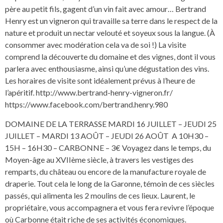
père au petit fils, gagent d’un vin fait avec amour… Bertrand
Henry est un vigneron qui travaille sa terre dans le respect de la
nature et produit un nectar velouté et soyeux sous la langue. (À
consommer avec modération cela va de soi !) La visite
comprend la découverte du domaine et des vignes, dont il vous
parlera avec enthousiasme, ainsi qu’une dégustation des vins.
Les horaires de visite sont idéalement prévus à l’heure de
l’apéritif. http://www.bertrand-henry-vigneron.fr/
https://www.facebook.com/bertrand.henry.980
DOMAINE DE LA TERRASSE MARDI 16 JUILLET – JEUDI 25
JUILLET – MARDI 13 AOÛT – JEUDI 26 AOÛT A 10H30 –
15H – 16H30 – CARBONNE – 3€ Voyagez dans le temps, du
Moyen-âge au XVIIème siècle, à travers les vestiges des
remparts, du château ou encore de la manufacture royale de
draperie. Tout cela le long de la Garonne, témoin de ces siècles
passés, qui alimenta les 2 moulins de ces lieux. Laurent, le
propriétaire, vous accompagnera et vous fera revivre l’époque
où Carbonne était riche de ses activités économiques.