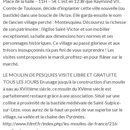
Place de la halle – 11H – 5€ C’est en 1238 que Raymond VII,
Comte de Toulouse, décide d’implanter cette ville nouvelle (ou
bastide) dans une boucle de l’Arize. Elle garda ensuite le nom
de l’ancien village perché : Montesquieu. Découvrez la richesse
de son patrimoine : l’église Saint-Victor et son mobilier
exceptionnel, sa halle aux dimensions hors normes et ses
personnages historiques. Ce village au passé glorieux et aux
trésors insoupçonnés n’a pas fini de vous surprendre ! Les
visites sont proposées le mardi, profitez-en pour flâner sur le
marché.
LE MOULIN DE PESQUIES VISITE LIBRE ET GRATUITE
TOUS LES JOURS En usage jusqu’à la construction d’un moulin
à eau au XVIIIème siècle, ce moulin du XVème siècle est
parfaitement restauré grâce à une association. Situé sur une
colline à proximité de la bastide médiévale de Saint-Sulpice-
sur-Lèze, vous aurez de là-haut un point de vue superbe sur le
village, sa vallée et la chaîne des Pyrénées.
http://www.fdmf.fr/index.php/les-moulins-de-france/216-