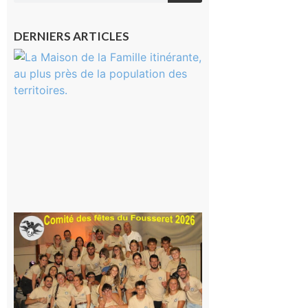
DERNIERS ARTICLES
Castelnau-
Magnoac :
La rentrée
scolaire ?
Même pas
peur, avec
la Maison
de la
Famille
itinérante
7 août 2026
Le
Fousseret :
la Fête de
la Saint-
Pierre est
terminée,
les Vikings