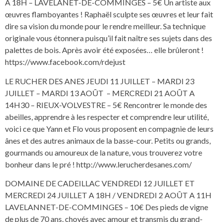
A 18H – LAVELANET-DE-COMMINGES – 5€ Un artiste aux
œuvres flamboyantes ! Raphaël sculpte ses œuvres et leur fait
dire sa vision du monde pour le rendre meilleur. Sa technique
originale vous étonnera puisqu’il fait naître ses sujets dans des
palettes de bois. Après avoir été exposées… elle brûleront !
https://www.facebook.com/rdejust
LE RUCHER DES ANES JEUDI 11 JUILLET – MARDI 23
JUILLET – MARDI 13 AOÛT – MERCREDI 21 AOÛT A
14H30 – RIEUX-VOLVESTRE – 5€ Rencontrer le monde des
abeilles, apprendre à les respecter et comprendre leur utilité,
voici ce que Yann et Flo vous proposent en compagnie de leurs
ânes et des autres animaux de la basse-cour. Petits ou grands,
gourmands ou amoureux de la nature, vous trouverez votre
bonheur dans le pré ! http://www.lerucherdesanes.com/
DOMAINE DE CADEILLAC VENDREDI 12 JUILLET ET
MERCREDI 24 JUILLET A 18H / VENDREDI 2 AOÛT A 11H
LAVELANNET-DE-COMMINGES – 10€ Des pieds de vigne
de plus de 70 ans, choyés avec amour et transmis du grand-