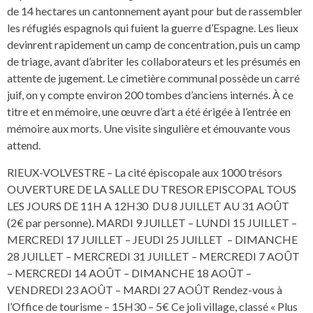
de 14 hectares un cantonnement ayant pour but de rassembler
les réfugiés espagnols qui fuient la guerre d’Espagne. Les lieux
devinrent rapidement un camp de concentration, puis un camp
de triage, avant d’abriter les collaborateurs et les présumés en
attente de jugement. Le cimetière communal possède un carré
juif, on y compte environ 200 tombes d’anciens internés. À ce
titre et en mémoire, une œuvre d’art a été érigée à l’entrée en
mémoire aux morts. Une visite singulière et émouvante vous
attend.
RIEUX-VOLVESTRE – La cité épiscopale aux 1000 trésors
OUVERTURE DE LA SALLE DU TRESOR EPISCOPAL TOUS
LES JOURS DE 11H A 12H30 DU 8 JUILLET AU 31 AOÛT
(2€ par personne). MARDI 9 JUILLET – LUNDI 15 JUILLET –
MERCREDI 17 JUILLET – JEUDI 25 JUILLET – DIMANCHE
28 JUILLET – MERCREDI 31 JUILLET – MERCREDI 7 AOÛT
– MERCREDI 14 AOÛT – DIMANCHE 18 AOÛT –
VENDREDI 23 AOÛT – MARDI 27 AOÛT Rendez-vous à
l’Office de tourisme – 15H30 – 5€ Ce joli village, classé « Plus