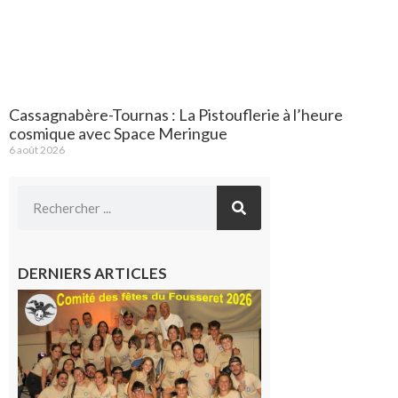
Cassagnabère-Tournas : La Pistouflerie à l’heure
cosmique avec Space Meringue
6 août 2026
DERNIERS ARTICLES
Le
Fousseret :
la Fête de
la Saint-
Pierre est
terminée,