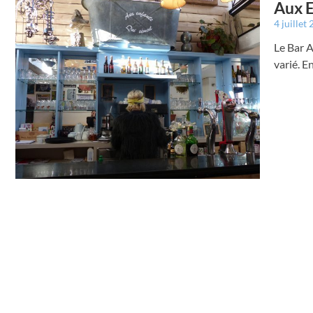
Aux E
4 juillet
Le Bar 
varié. E