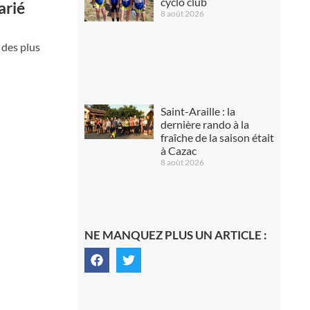
cyclo club
arié
8 août 2026
des plus
Saint-Araille : la
dernière rando à la
fraîche de la saison était
à Cazac
8 août 2026
NE MANQUEZ PLUS UN ARTICLE :