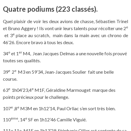
Quatre podiums (223 classés).
Quel plaisir de voir les deux avions de chasse, Sébastien Trinel
e
et Bruno Aggery ! Ils vont unir leurs talents pour récolter une 2
e
et 3
place au scratch, main dans la main avec un chrono de
46’26. Encore bravo à tous les deux.
e
er
34
et 1
M4, Jean Jacques Delmas a une nouvelle fois prouvé
toutes ses qualités.
e
e
39
2
M3 en 59’34, Jean-Jacques Soulier fait une belle
course.
e
e
63
1h04’23,4
M1F, Géraldine Marmouget marque des
points précieux pour le challenge.
e
e
107
,8
M3M en 1h12’14, Paul Orliac s’en sort très bien.
ème
e
110
, 14
SF en 1h12’46 Camille Viguié.
111e,11e M1F en 1h13’29, Stéphanie Ollier est contente de sa