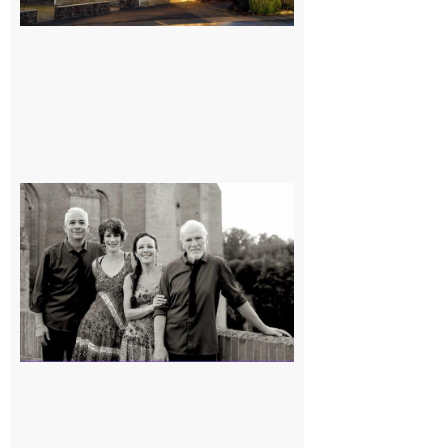
Rieux-
Volvestre
« Canaletto »
en concert !
7 août 2026