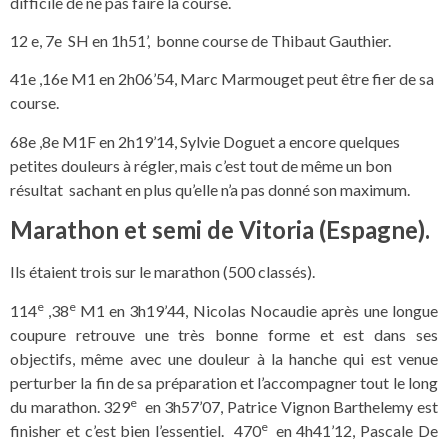
difficile de ne pas faire la course.
12 e, 7e SH en 1h51’, bonne course de Thibaut Gauthier.
41e ,16e M1 en 2h06’54, Marc Marmouget peut être fier de sa
course.
68e ,8e M1F en 2h19’14, Sylvie Doguet a encore quelques
petites douleurs à régler, mais c’est tout de même un bon
résultat sachant en plus qu’elle n’a pas donné son maximum.
Marathon et semi de Vitoria (Espagne).
Ils étaient trois sur le marathon (500 classés).
e
e
114
,38
M1 en 3h19’44, Nicolas Nocaudie après une longue
coupure retrouve une très bonne forme et est dans ses
objectifs, même avec une douleur à la hanche qui est venue
perturber la fin de sa préparation et l’accompagner tout le long
e
du marathon. 329
en 3h57’07, Patrice Vignon Barthelemy est
e
finisher et c’est bien l’essentiel. 470
en 4h41’12, Pascale De