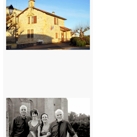
Franquevielle
: La fête au
village !
7 août 2026
Rieux-
Volvestre
« Canaletto »
en concert !
7 août 2026