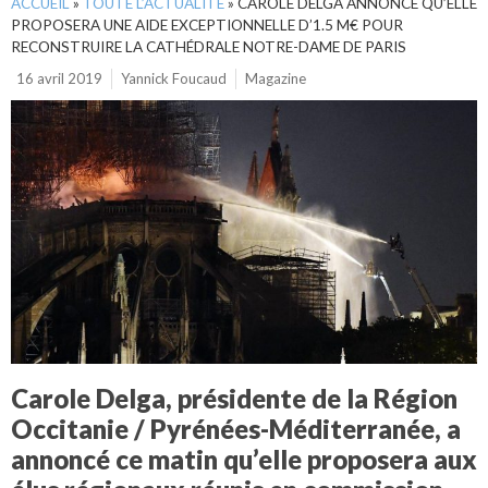
ACCUEIL
»
TOUTE L’ACTUALITÉ
»
CAROLE DELGA ANNONCE QU’ELLE
PROPOSERA UNE AIDE EXCEPTIONNELLE D’1.5 M€ POUR
RECONSTRUIRE LA CATHÉDRALE NOTRE-DAME DE PARIS
16 avril 2019
Yannick Foucaud
Magazine
Carole Delga, présidente de la Région
Occitanie / Pyrénées-Méditerranée, a
annoncé ce matin qu’elle proposera aux