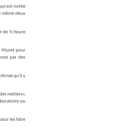
qui est notée
and même deux
se de ½ heure
à Muret pour
hoses par des
firmé qu’il y
des métiers».
aboratoire ou
pour les faire