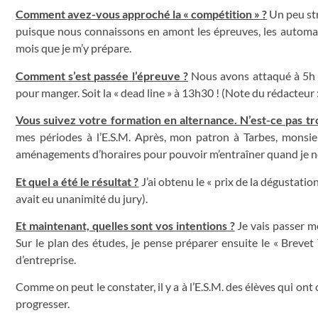
Comment avez-vous approché la « compétition » ?
Un peu str
puisque nous connaissons en amont les épreuves, les automat
mois que je m’y prépare.
Comment s’est passée l’épreuve ?
Nous avons attaqué à 5h e
pour manger. Soit la « dead line » à 13h30 ! (Note du rédacteur :
Vous suivez votre formation en alternance. N’est-ce pas trop
mes périodes à l’E.S.M. Après, mon patron à Tarbes, monsieur
aménagements d’horaires pour pouvoir m’entraîner quand je ne s
Et quel a été le résultat ?
J’ai obtenu le « prix de la dégustati
avait eu unanimité du jury).
Et maintenant, quelles sont vos intentions ?
Je vais passer m
Sur le plan des études, je pense préparer ensuite le « Breve
d’entreprise.
Comme on peut le constater, il y a à l’E.S.M. des élèves qui ont
progresser.