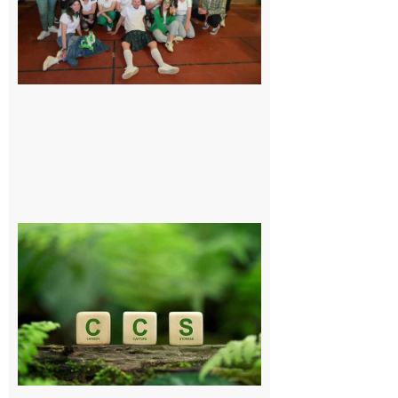
un
programme
exceptionnel
6 août 2026
Comminges
et Piémont
Pyrénéen :
Consultation
publique sur
le projet de
stockage
souterrain
de CO2
5 août 2026