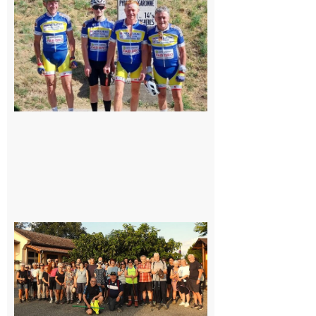
Montréjeau
cyclo club
8 août 2026
Saint-
Araille :
la
dernière
rando à
la
fraîche