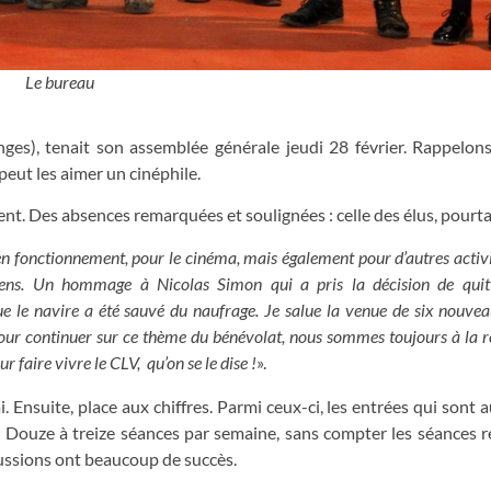
Le bureau
es), tenait son assemblée générale jeudi 28 février. Rappelons
peut les aimer un cinéphile.
ent. Des absences remarquées et soulignées : celle des élus, pourta
en fonctionnement, pour le cinéma, mais également pour d’autres acti
sens. Un hommage à Nicolas Simon qui a pris la décision de quitt
que le navire a été sauvé du naufrage. Je salue la venue de six nouve
pour continuer sur ce thème du bénévolat, nous sommes toujours à la 
faire vivre le CLV, qu’on se le dise !
».
ai. Ensuite, place aux chiffres. Parmi ceux-ci, les entrées qui sont
 Douze à treize séances par semaine, sans compter les séances 
ussions ont beaucoup de succès.