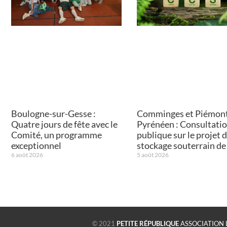
Boulogne-sur-Gesse :
Comminges et Piémon
Quatre jours de fête avec le
Pyrénéen : Consultati
Comité, un programme
publique sur le projet 
exceptionnel
stockage souterrain d
6 août 2026
5 août 2026
© 2021
PETITE RÉPUBLIQUE
ASSOCIATION 