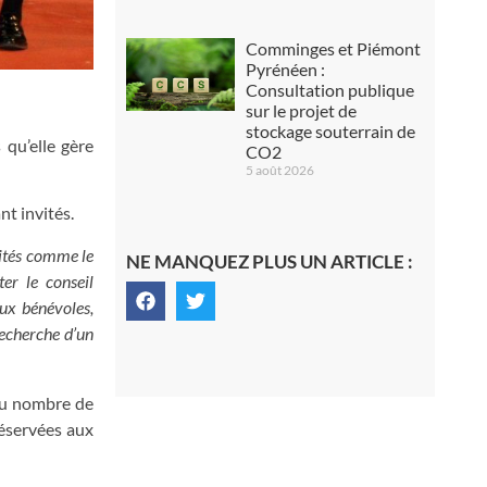
Comminges et Piémont
Pyrénéen :
Consultation publique
sur le projet de
stockage souterrain de
 qu’elle gère
CO2
5 août 2026
nt invités.
vités comme le
NE MANQUEZ PLUS UN ARTICLE :
er le conseil
aux bénévoles,
recherche d’un
 au nombre de
réservées aux