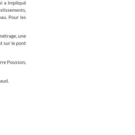
ui a impliqué
estissements,
eau. Pour les
 métrage, une
t sur le pont
erre Pousson,
maud.