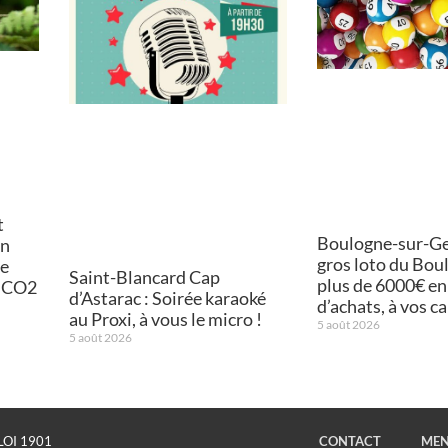
t
Boulogne-sur-Ges
on
gros loto du Bou
de
Saint-Blancard Cap
plus de 6000€ en
e CO2
d’Astarac : Soirée karaoké
d’achats, à vos ca
au Proxi, à vous le micro !
5 août 2026
5 août 2026
LOI 1901
CONTACT
MEN