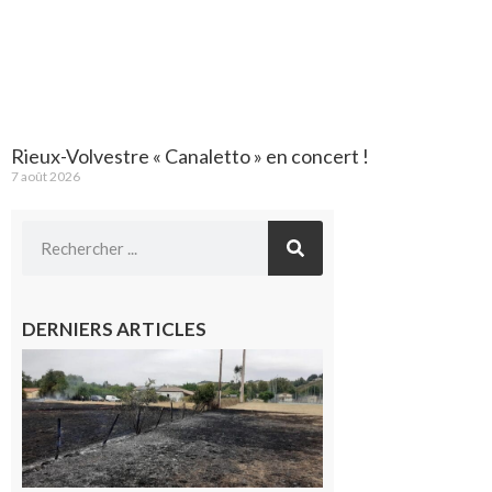
Rieux-Volvestre « Canaletto » en concert !
7 août 2026
DERNIERS ARTICLES
Montesquieu-
Volvestre : la
commune
appelle à la
vigilance face
au risque
d’incendie