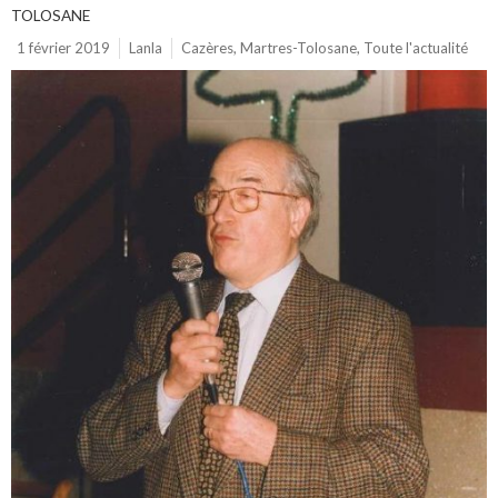
TOLOSANE
1 février 2019
Lanla
Cazères
,
Martres-Tolosane
,
Toute l'actualité