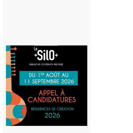
8 août 2026
Aurignac
: La
Cafetière
participe
au projet
Musiques
actuelles
et Tiers-
lieux,
avec le
SilO
8 août 2026