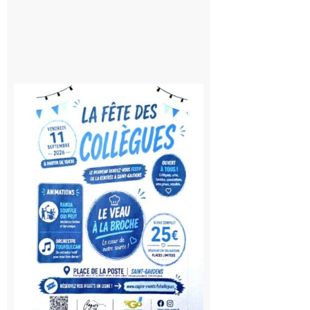
Saint-
Gaudens:
Fête des
Collègues
à la
rentrée !
10 août
2026