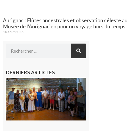
Aurignac : Flûtes ancestrales et observation céleste au
Musée de l’Aurignacien pour un voyage hors du temps
10 août 2026
DERNIERS ARTICLES
Carbonne
: quatre
jours de
fête au
rythme
de la
Saint-
Laurent
10 août
2026