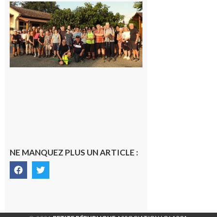
Saint-
Araille :
la
dernière
rando à
la
fraîche
de la
saison
était à
Cazac
8 août
2026
NE MANQUEZ PLUS UN ARTICLE :