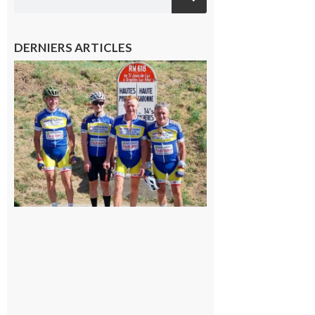
DERNIERS ARTICLES
Montréjeau
: Les sorties
du
Montréjeau
cyclo club
8 août 2026