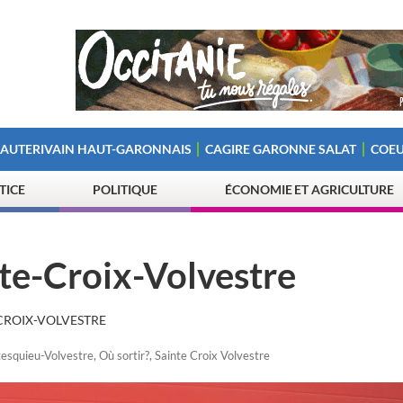
 AUTERIVAIN HAUT-GARONNAIS
CAGIRE GARONNE SALAT
COEU
STICE
POLITIQUE
ÉCONOMIE ET AGRICULTURE
te-Croix-Volvestre
CROIX-VOLVESTRE
esquieu-Volvestre
,
Où sortir?
,
Sainte Croix Volvestre