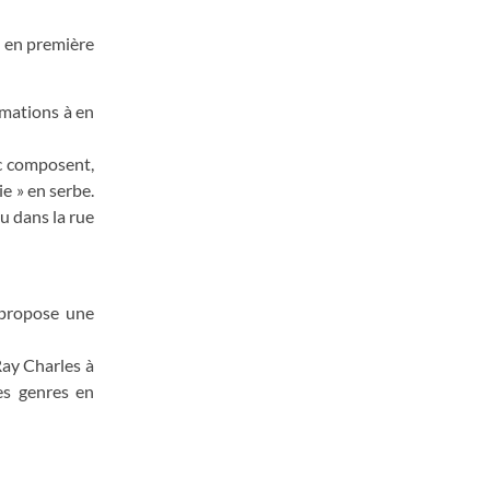
t en première
rmations à en
ic composent,
ie » en serbe.
u dans la rue
l propose une
ay Charles à
es genres en