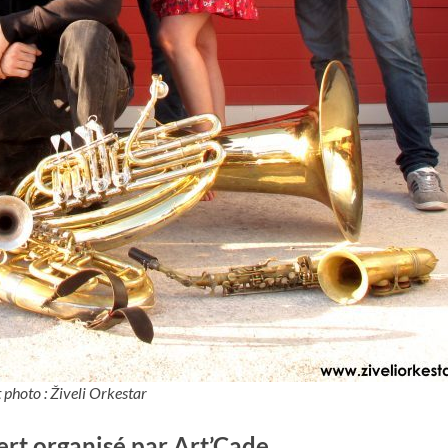
 photo : Živeli Orkestar
rt organisé par Art’Cade.