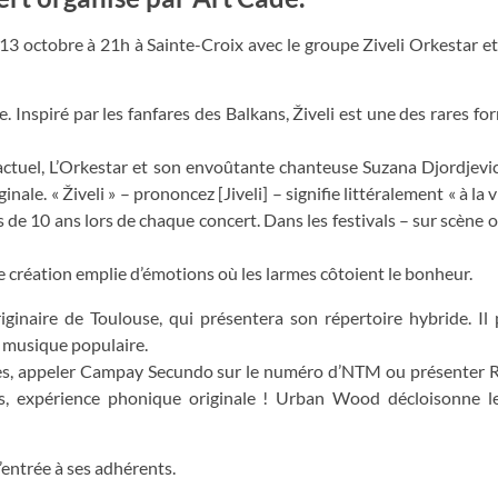
13 octobre à 21h à Sainte-Croix avec le groupe Ziveli Orkestar e
. Inspiré par les fanfares des Balkans, Živeli est une des rares fo
t actuel, L’Orkestar et son envoûtante chanteuse Suzana Djordjev
le. « Živeli » – prononcez [Jiveli] – signifie littéralement « à la v
 de 10 ans lors de chaque concert. Dans les festivals – sur scène o
e création emplie d’émotions où les larmes côtoient le bonheur.
iginaire de Toulouse, qui présentera son répertoire hybride. I
a musique populaire.
nes, appeler Campay Secundo sur le numéro d’NTM ou présenter R
s, expérience phonique originale ! Urban Wood décloisonne l
l’entrée à ses adhérents.