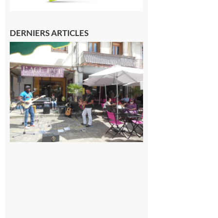
DERNIERS ARTICLES
Saint-
Gaudens
: Les
prochains
rendez-
vous
musicaux
de l’été
7 août 2026