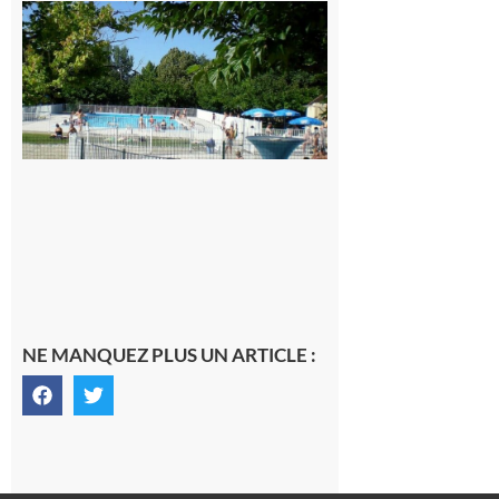
Une soirée
festive en
nocturne à
la piscine
municipale
de Rieux-
Volvestre.
7 août 2026
NE MANQUEZ PLUS UN ARTICLE :