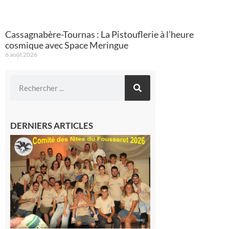
Cassagnabère-Tournas : La Pistouflerie à l’heure
cosmique avec Space Meringue
6 août 2026
DERNIERS ARTICLES
Le
Fousseret :
la Fête de
la Saint-
Pierre est
terminée,
les Vikings
sont
rentrés
chez eux