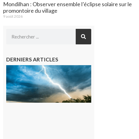
Mondilhan : Observer ensemble l’éclipse solaire sur le
promontoire du village
9 août 2026
DERNIERS ARTICLES
09/08/26 :
Vigilance
météorologique
orange pour
orages sur le
département de
la Haute-
Garonne
9 août 2026