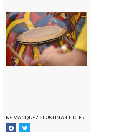
Latoue :
Initiation
à la
batucada,
pour
apprendre
les
rythmes
brésiliens
avec
Lacunapa
9 août 2026
NE MANQUEZ PLUS UN ARTICLE :