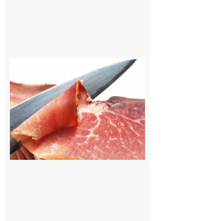
Lilhac :
Les
Vendredis
de Touch’
Atouts,
encore
deux
dates au
mois
d’août
10 août
2026