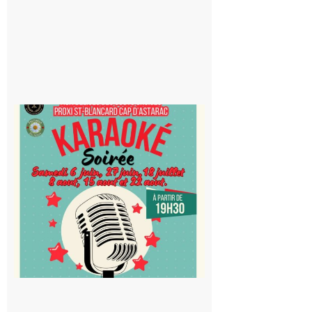
Saint-
Blancard
Cap
d’Astarac
: Soirée
karaoké
au Proxi,
à vous le
micro !
5 août 2026