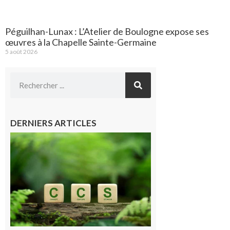
Péguilhan-Lunax : L’Atelier de Boulogne expose ses
œuvres à la Chapelle Sainte-Germaine
5 août 2026
DERNIERS ARTICLES
Comminges
et Piémont
Pyrénéen :
Consultation
publique sur
le projet de
stockage
souterrain
de CO2
5 août 2026