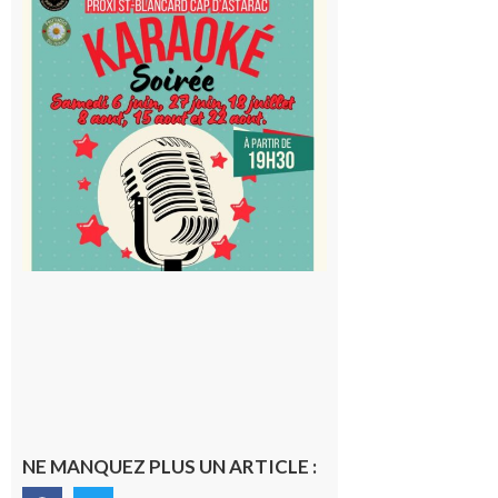
Saint-
Blancard
Cap
d’Astarac
: Soirée
karaoké
au Proxi,
à vous le
micro !
5 août 2026
NE MANQUEZ PLUS UN ARTICLE :