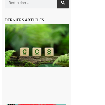
DERNIERS ARTICLES
Comminges
et Piémont
Pyrénéen :
Consultation
publique sur
le projet de
stockage
souterrain
de CO2
5 août 2026