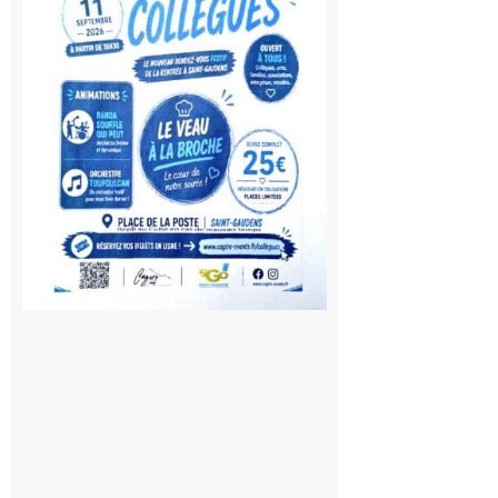
à la
rentrée !
10 août
2026