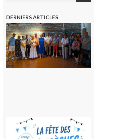
DERNIERS ARTICLES
Carbonne
: quatre
jours de
fête au
rythme
de la
Saint-
Laurent
10 août
2026
Saint-
Gaudens:
Fête des
Collègues