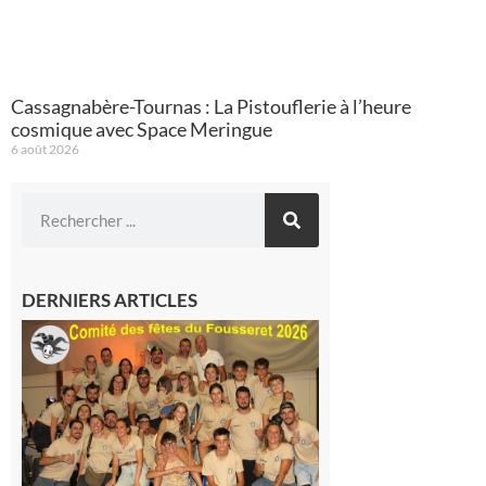
Cassagnabère-Tournas : La Pistouflerie à l’heure
cosmique avec Space Meringue
6 août 2026
DERNIERS ARTICLES
Le
Fousseret :
la Fête de
la Saint-
Pierre est
terminée,
les Vikings
sont