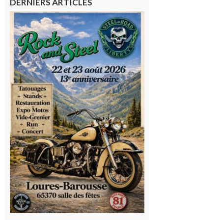
DERNIERS ARTICLES
Loures-
Barousse :
Rock and
Steel : de
belles
mécaniques,
du rock, de
la
convivialité!
9 août 2026