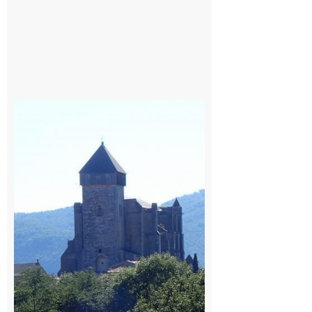
Saint
Bertrand de
Comminges
: 1ère
édition du
village des
patrimoines
du
Comminges
9 août 2026