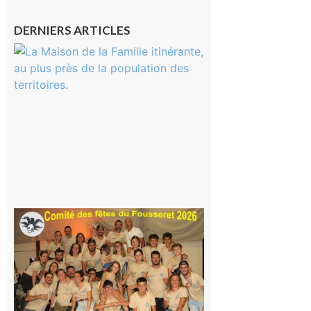
DERNIERS ARTICLES
Castelnau-
Magnoac :
La rentrée
scolaire ?
Même pas
peur, avec
la Maison
de la
Famille
itinérante
7 août 2026
Le
Fousseret :
la Fête de
la Saint-
Pierre est
terminée,
les Vikings
sont