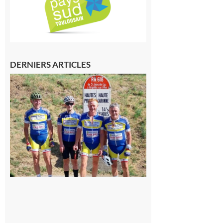
DERNIERS ARTICLES
Montréjeau
: Les sorties
du
Montréjeau
cyclo club
8 août 2026