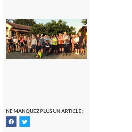
Saint-
Araille :
la
dernière
rando à
la
fraîche
de la
saison
était à
Cazac
8 août
2026
NE MANQUEZ PLUS UN ARTICLE :