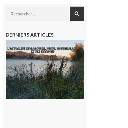
DERNIERS ARTICLES
L’actualité
et les
sorties en
Barousse,
Neste,
Montréjeau
et ses
environs
9 août 2026