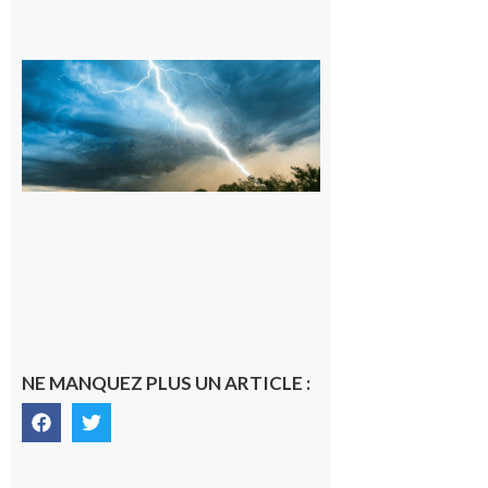
09/08/26 :
Vigilance
météorologique
orange pour
orages sur le
département de
la Haute-
Garonne
9 août 2026
NE MANQUEZ PLUS UN ARTICLE :