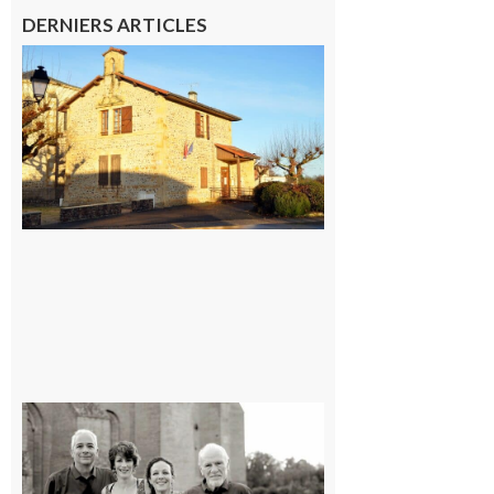
DERNIERS ARTICLES
Franquevielle
: La fête au
village !
7 août 2026
Rieux-
Volvestre
« Canaletto »
en concert !