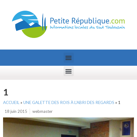
1
ACCUEIL
»
UNE GALETTE DES ROIS À L’ABRI DES REGARDS
»
1
18 juin 2015
webmaster