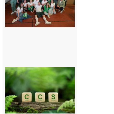
le Comité, un
programme
exceptionnel
6 août 2026
Comminges
et Piémont
Pyrénéen :
Consultation
publique sur
le projet de
stockage
souterrain
de CO2
5 août 2026