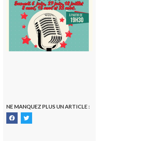
karaoké
au Proxi,
à vous le
micro !
5 août 2026
NE MANQUEZ PLUS UN ARTICLE :