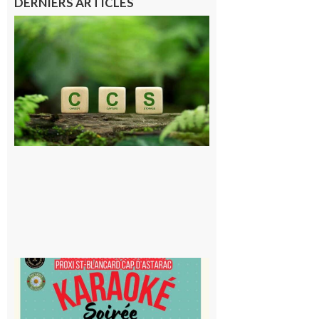
DERNIERS ARTICLES
Comminges
et Piémont
Pyrénéen :
Consultation
publique sur
le projet de
stockage
souterrain
de CO2
5 août 2026
Saint-
Blancard
Cap
d’Astarac
: Soirée